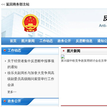
<< 返回商务部主站
首页
图片新闻
工作动态
政务公开
反垄断信息
通知
工作动态
图片新闻
第16届中欧竞争政策周研讨会在京举
关于经营者集中反垄断申报事项
的通知
徐乐夫副局长与加拿大竞争局高
级副委员高级顾问索雷举行工作
会谈
更多>>
政务公开