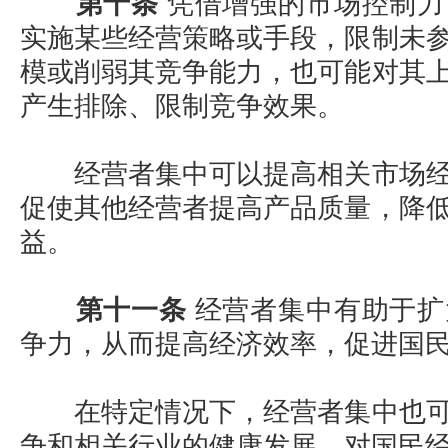
第十条
凭借增强的市场控制力
实施某些经营策略或手段，限制未
模或削弱其竞争能力，也可能对其
产生排除、限制竞争效果。
经营者集中可以提高相关市场经
促使其他经营者提高产品质量，降
益。
第十一条
经营者集中有助于扩
争力，从而提高经济效率，促进国
在特定情况下，经营者集中也可
争和相关行业的健康发展，对国民