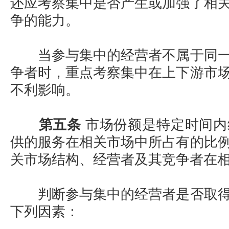
还应考察集中是否产生或加强了相
争的能力。
当参与集中的经营者不属于同一
争者时，重点考察集中在上下游市
不利影响。
第五条
市场份额是特定时间内
供的服务在相关市场中所占有的比
关市场结构、经营者及其竞争者在
判断参与集中的经营者是否取得
下列因素：