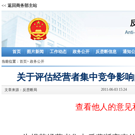
<< 返回商务部主站
首页
图片新闻
工作动态
政务公开
反垄断信息
通知
当前位置：
首页
>
政务公开
关于评估经营者集中竞争影响
2011-06-03 15:24
文章来源：
反垄断局
查看他人的意见