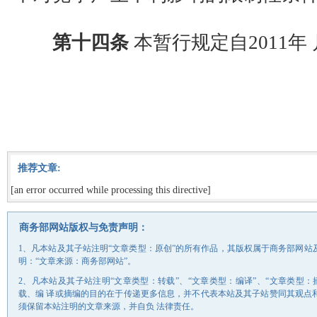
第十四条
本暂行规定自2011年
推荐文章:
[an error occurred while processing this directive]
商务部网站版权与免责声明：
1、凡本站及其子站注明“文章类型：原创”的所有作品，其版权属于商务部网
明：“文章来源：商务部网站”。
2、凡本站及其子站注明“文章类型：转载”、“文章类型：编译”、“文章类型
载、编 译或摘编的目的在于传递更多信息，并不代表本站及其子站赞同其观点
须保留本站注明的文章来源，并自负 法律责任。