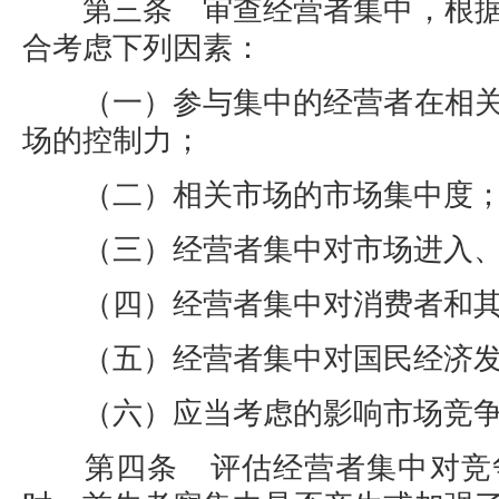
第三条 审查经营者集中，根据
合考虑下列因素：
（一）参与集中的经营者在相关
场的控制力；
（二）相关市场的市场集中度
（三）经营者集中对市场进入、
（四）经营者集中对消费者和其
（五）经营者集中对国民经济发
（六）应当考虑的影响市场竞争
第四条 评估经营者集中对竞争