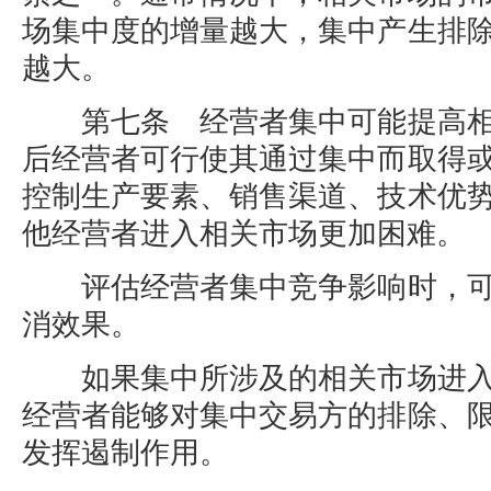
场集中度的增量越大，集中产生排
越大。
第七条 经营者集中可能提高相
后经营者可行使其通过集中而取得
控制生产要素、销售渠道、技术优
他经营者进入相关市场更加困难。
评估经营者集中竞争影响时，可
消效果。
如果集中所涉及的相关市场进入
经营者能够对集中交易方的排除、
发挥遏制作用。