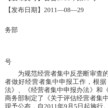
【发布日期】2011—08—29
中华人民
务部
公
2011
号
为规范经营者集中反垄断审查的
者做好经营者集中申报工作，根据
法》、《经营者集中申报办法》和
商务部制定了《关于评估经营者集
现予公布，自2011年9月5日起施行