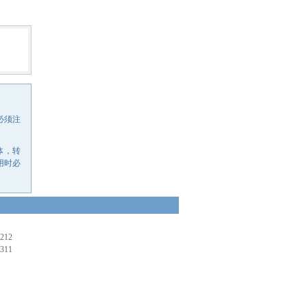
必须注
体，转
用时必
212
311