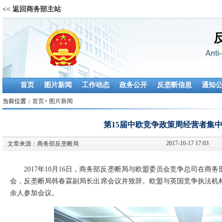
<< 返回商务部主站
首页
图片新闻
工作动态
政务公开
反垄断信息
通知
当前位置：
首页
>
图片新闻
第15届中欧竞争政策周经营者集
2017-10-17 17:03
文章来源：
商务部反垄断局
2017
年10月16日，商务部反垄断局与欧盟委员会竞争总司在商务
会，反垄断局韩春霖副局长出席会议并致辞。欧盟与英国竞争执法机构
余人参加会议。