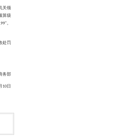
机关领
预算级
。
199"
政处罚
务部
月
日
10