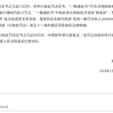
定书之日起
15
日内，持本行政处罚决定书、
一般缴款书
可在当地财政
"
"(
银行缴纳罚款
万元。
一般缴款书
中收款单位财政机关项填
财政部
，
15
"
"
"
"
库
或当地国库支库名称，预算科目名称代码填
其他一般罚没收入
"
"
103050
根据《行政处罚法》第五十一条的规定采取相应法律措施。
政处罚决定书之日起
60
日内，向我部申请行政复议；也可以自收到本行
级人民法院提起行政诉讼。
商
2018
年
1
ctive]