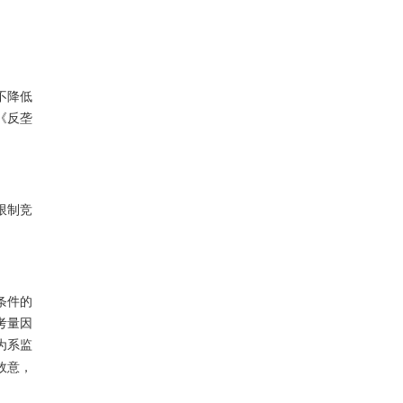
不降低
《反垄
限制竞
条件的
考量因
为系监
故意，