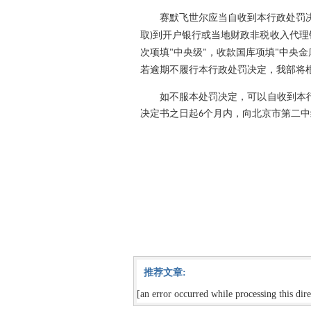
赛默飞世尔应当自收到本行政处罚决
取
到开户银行或当地财政非税收入代理
)
次项填
中央级
，收款国库项填
中央金
"
"
"
若逾期不履行本行政处罚决定，我部将
如不服本处罚决定，可以自收到本行
决定书之日起
个月内，向北京市第二中
6
推荐文章:
[an error occurred while processing this dire