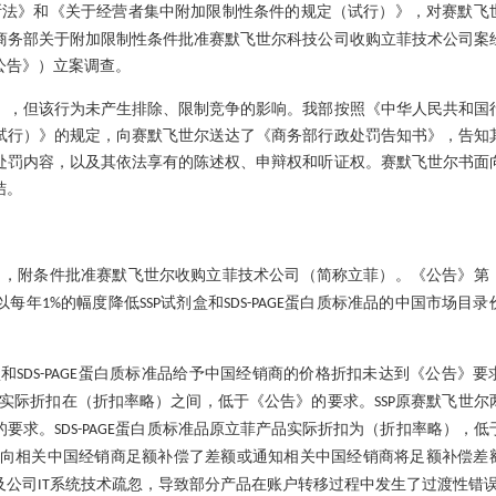
断法》和《关于经营者集中附加限制性条件的规定（试行）》，对赛默飞
商务部关于附加限制性条件批准赛默飞世尔科技公司收购立菲技术公司案
公告》）立案调查。
，但该行为未产生排除、限制竞争的影响。我部按照《中华人民共和国
试行）》的规定，向赛默飞世尔送达了《商务部行政处罚告知书》，告知
处罚内容，以及其依法享有的陈述权、申辩权和听证权。赛默飞世尔书面
结。
》，附条件批准赛默飞世尔收购立菲技术公司（简称立菲）。《公告》第
以每年
的幅度降低
试剂盒和
蛋白质标准品的中国市场目录
1%
SSP
SDS-PAGE
盒和
蛋白质标准品给予中国经销商的价格折扣未达到《公告》要
SDS-PAGE
实际折扣在（折扣率略）之间，低于《公告》的要求。
原赛默飞世尔
SSP
的要求。
蛋白质标准品原立菲产品实际折扣为（折扣率略），低
SDS-PAGE
向相关中国经销商足额补偿了差额或通知相关中国经销商将足额补偿差
及公司
系统技术疏忽，导致部分产品在账户转移过程中发生了过渡性错
IT