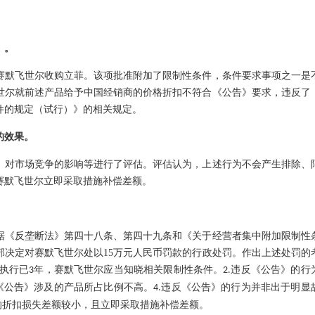
》。
赛默飞世尔收购立菲。该项批准附加了限制性条件，条件要求事项之一是
世尔就前述产品给予中国经销商的价格折扣不符合《公告》要求，违反了
件的规定（试行）》的相关规定。
的效果。
对市场竞争的影响等进行了评估。评估认为，上述行为不会产生排除、
赛默飞世尔立即采取措施补偿差额。
《反垄断法》第四十八条、第四十九条和《关于经营者集中附加限制性
部决定对赛默飞世尔处以
15
万元人民币罚款的行政处罚。作出上述处罚的
执行已
年，赛默飞世尔应当知晓相关限制性条件。
违反《公告》的行
3
2.
《公告》涉及的产品所占比例不高。
违反《公告》的行为并非出于明显
4.
的折扣损失差额较小，且立即采取措施补偿差额。