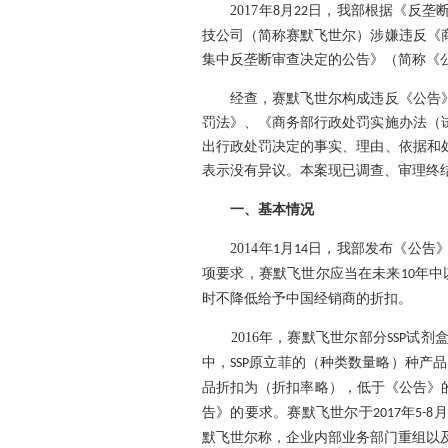
2017
年
月
日，我部根据《反垄
8
22
技公司（简称赛默飞世尔）涉嫌违反《
集中反垄断审查决定的公告》（简称《
经查，赛默飞世尔构成违反《公告》
罚法》、《商务部行政处罚实施办法（
出行政处罚决定的事实、理由、依据和
表示没有异议。本案现已调查、审理终
一、
基本情况
2014
年
月
日，我部发布《公告
1
14
项要求，赛默飞世尔应当在未来
年中
10
时不降低给予中国经销商的折扣。
2016
年，赛默飞世尔部分
试剂
SSP
中，
原立菲的（种类数量略）种产品
SSP
品折扣为（折扣率略），低于《公告》
告》的要求。赛默飞世尔于
年
月
2017
5-8
默飞世尔称，企业内部业务部门重组以