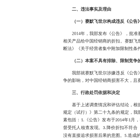
二、
违法事实及理由
（一）赛默飞世尔构成违反《公告
2014
年，我部发布《公告》，批准
相关产品给中国经销商的折扣。赛默飞
断法》《关于经营者集中附加限制性条
（二）本案不具有排除、限制竞争
我部就赛默飞世尔涉嫌违反《公告》
争的影响，对中国经销商损害不大，且
三、
行政处罚依据和决定
基于上述调查情况和评估结论，根据
规定（试行）》第二十九条的规定，我
素包括：
《公告》发布于
年
月，
1.
2014
1
督受托人核查发现。
降价折扣不符合
3.
没有直接追求损害后果的意图。
造成
5.