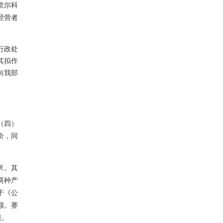
世尔科
经营者
行政处
其拟作
向我部
（四）
价，同
求。其
两种产
于《公
额。赛
误。