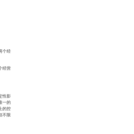
两个经
个经营
定性影
唯一的
上的控
但不限