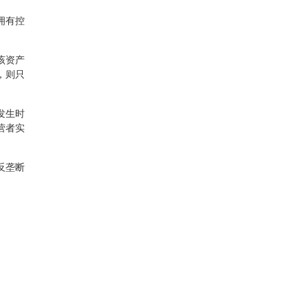
拥有控
该资产
，则只
发生时
营者实
反垄断