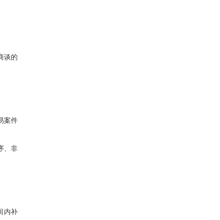
商谈的
易案件
序、非
间内补