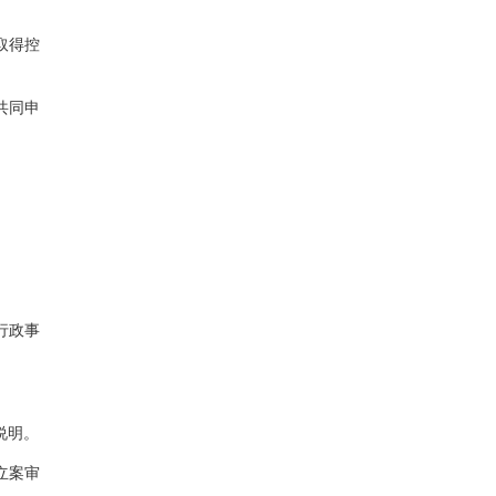
取得控
共同申
行政事
说明。
立案审