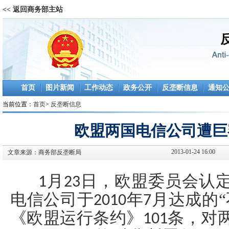
<< 返回商务部主站
首页
图片新闻
工作动态
政务公开
反垄断信息
通知
当前位置：
首页
>
反垄断信息
欧盟两国电信公司遭巨
2013-01-24 16:00
文章来源：
商务部反垄断局
月
日，欧盟委员会认
1
23
电信公司于
年
月达成的“
2010
7
《欧盟运行条约》
条，对
101