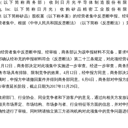
以下简称商务部）收到日月光半导体制造股份有限
g, Inc.
以下简称日月光）收购矽品精密工业股份有限
d.
以下简称矽品）股权案（以下称本案）的经营者集中反垄断申报。经
营者集中。根据《中华人民共和国反垄断法》（以下简称《反垄断法》）
的经营者集中反垄断申报。经审核，商务部认为该申报材料不完备，要求
部确认经补充的申报材料符合《反垄断法》第二十三条规定，对此项经营
1
月
12
日，商务部决定对此项集中实施进一步审查。经进一步审查，商务
务市场具有排除、限制竞争的效果。
4
月
12
日，经申报方同意，商务部决
满时，申报方申请撤回案件并得到商务部同意。
6
月
6
日，商务部对申报方
步审查延长阶段，截止日期为
2017
年
11
月
29
日。
府部门、行业协会、同业竞争者和下游客户的意见，通过向相关方发放
相关市场界定、市场结构、
市场参与者、
行业特征等方面的信息，并对申
确性进行了审核。同时聘请独立第三方咨询机构对此项集中的竞争问题进