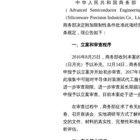
中华人民共和国商务部（
（
Advanced Semiconductor Engineerin
（
Siliconware Precision Industries Co., Lt
商务部决定附加限制性条件批准此项经
条
规定
，现公告如下：
一、立案和审查程序
201
6
年
8
月
25
日，商务部收到本案
（日月光）予以补充。
12
月
14
日，商务
申报予以立案并开始初步审查。
2017
年
此项集中可能对半导体封装测试代工服
进一步审查期限。进一步审查延长期
届
申报予以立案审查。目前本案处于进一
在审查过程中，商务部征求了有关政
卷、召开座谈会、实地
调研
等方式了解
交的文件、材料的真实性、完整性和准
析评估。