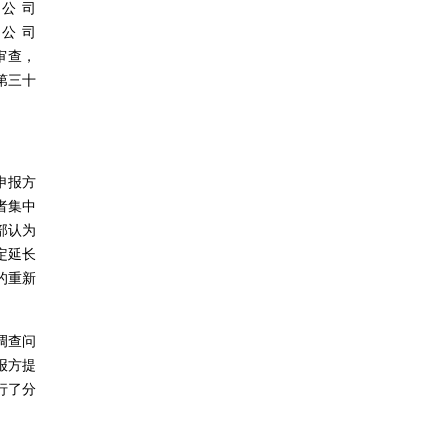
公司
公司
审查，
第三十
申报方
者集中
部认为
定延长
的重新
调查问
报方提
行了分