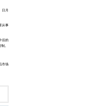
。日月
要从事
中后的
控制。
品市场