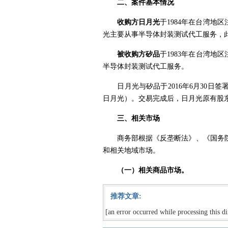
二、案件基本情况
收购方
日月光
于
1984
年在台湾地区
光主要从事半导体封装测试代工服务，
被收购方
矽品
于
1983
年在台湾地区
半导体封装测试代工服务。
日月光与矽品于
2016
年
6
月
30
日签
日月光
）。交易完成后，日月光原有股
三、相关市场
商务部根据《反垄断法》、《国务院
和相关地域市场。
（一）相关商品市场。
推荐文章:
[an error occurred while processing this di